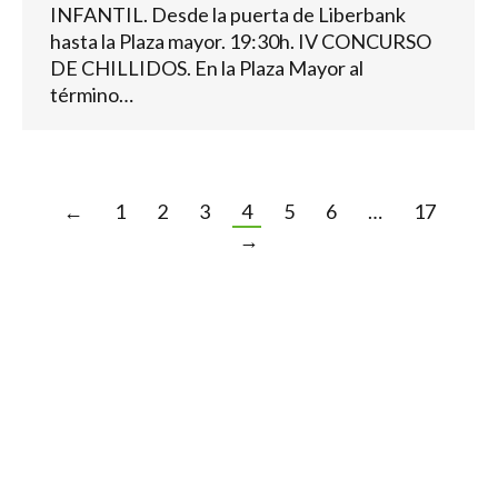
INFANTIL. Desde la puerta de Liberbank
hasta la Plaza mayor. 19:30h. IV CONCURSO
DE CHILLIDOS. En la Plaza Mayor al
término…
←
1
2
3
4
5
6
…
17
→