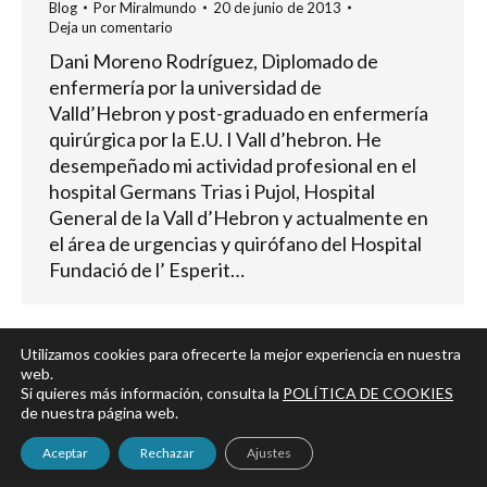
Blog
Por
Miralmundo
20 de junio de 2013
Deja un comentario
Dani Moreno Rodríguez, Diplomado de
enfermería por la universidad de
Valld’Hebron y post-graduado en enfermería
quirúrgica por la E.U. I Vall d’hebron. He
desempeñado mi actividad profesional en el
hospital Germans Trias i Pujol, Hospital
General de la Vall d’Hebron y actualmente en
el área de urgencias y quirófano del Hospital
Fundació de l’ Esperit…
Utilizamos cookies para ofrecerte la mejor experiencia en nuestra
web.
←
1
…
13
14
15
16
17
Si quieres más información, consulta la
POLÍTICA DE COOKIES
→
de nuestra página web.
Aceptar
Rechazar
Ajustes
Aviso legal
|
Política de privacidad y Cookies
|
Accesibilidad