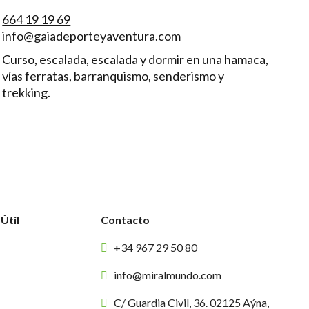
664 19 19 69
info@gaiadeporteyaventura.com
Curso, escalada, escalada y dormir en una hamaca,
vías ferratas, barranquismo, senderismo y
trekking.
Útil
Contacto
+34 967 29 50 80
info@miralmundo.com
C/ Guardia Civil, 36. 02125 Aýna,