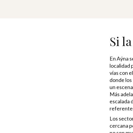
Si l
En Aýna se
localidad 
vías con e
donde los 
un escenar
Más adelan
escalada d
referente 
Los sector
cercana pe
no son muy