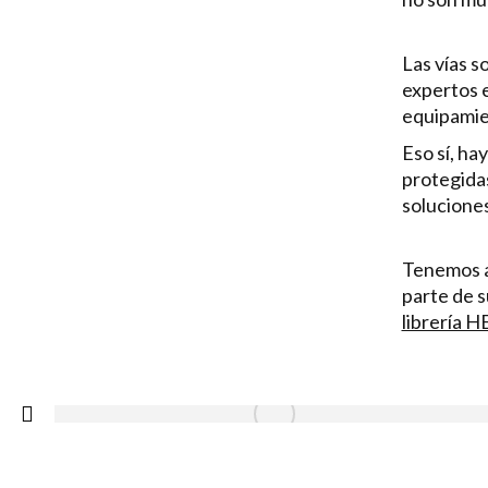
Las vías s
expertos e
equipamien
Eso sí, ha
protegidas
soluciones
Tenemos a 
parte de s
librería 