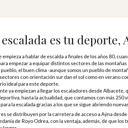
a escalada es tu deporte, 
 empieza a hablar de escalda a finales de los años 80, cua
para empezar a equipar distintos sectores de las montañas q
l pueblo, el buen clima -aunque somos un pueblo de monta
sectores con orientación sur dan el sol como en verano co
io ideal para este deporte.
te ya empiezan a llegar los escaladores desde Albacete, q
eportiva, hasta la actualidad, que contamos con más 250 v
para la escalada gracias a los que se sigue abriendo nuevas
es se distribuyen por la carretera de acceso a Aýna desde A
danía de Royo Odrea, con la ventaja, además, de que los 
 largos.