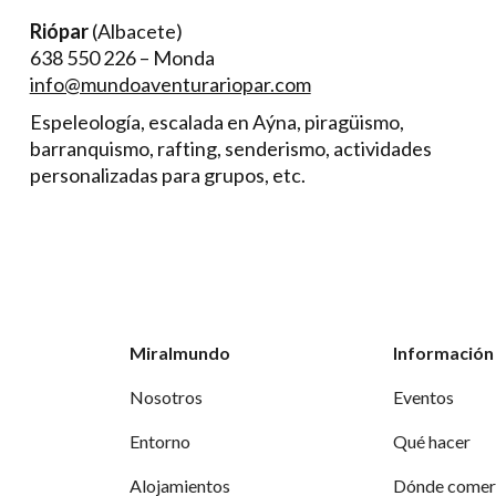
Riópar
(Albacete)
638 550 226 – Monda
info@mundoaventurariopar.com
Espeleología, escalada en Aýna, piragüismo,
barranquismo, rafting, senderismo, actividades
personalizadas para grupos, etc.
Miralmundo
Información 
Nosotros
Eventos
Entorno
Qué hacer
Alojamientos
Dónde comer