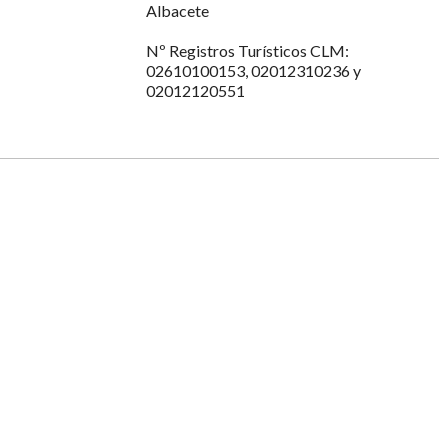
Albacete
Nº Registros Turísticos CLM:
02610100153, 02012310236 y
02012120551