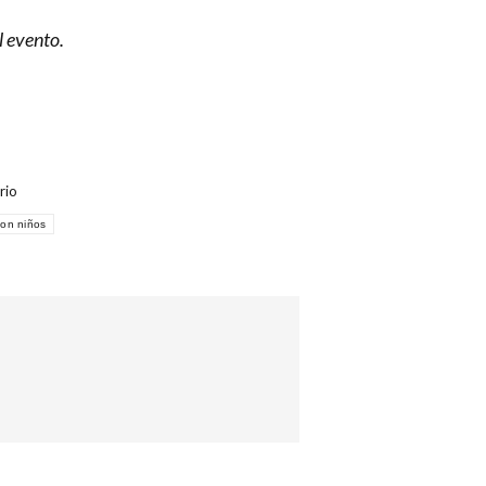
l evento.
rio
con niños