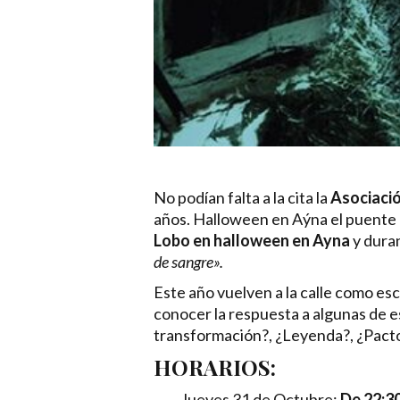
No podían falta a la cita la
Asociaci
años. Halloween en Aýna el puente de
Lobo en halloween en Ayna
y duran
de sangre».
Este año vuelven a la calle como es
conocer la respuesta a algunas de 
transformación?, ¿Leyenda?, ¿Pacto
HORARIOS:
Jueves 31 de Octubre:
De 22:30