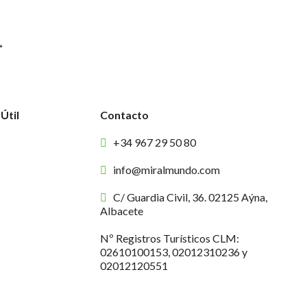
→
Útil
Contacto
+34 967 29 50 80
info@miralmundo.com
C/ Guardia Civil, 36. 02125 Aýna,
Albacete
Nº Registros Turísticos CLM:
02610100153, 02012310236 y
02012120551