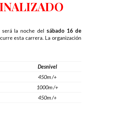
INALIZADO
o será la noche del
sábado 16 de
scurre esta carrera. La organización
Desnivel
450m /+
1000m /+
450m /+