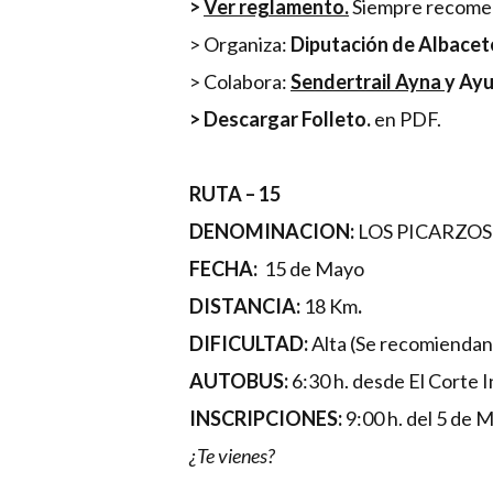
>
Ver reglamento.
Siempre recomen
> Organiza:
Diputación de Albacet
> Colabora:
Sendertrail Ayna
y Ay
> Descargar Folleto.
en PDF.
RUTA – 15
DENOMINACION:
LOS PICARZOS
FECHA:
15 de Mayo
DISTANCIA:
18 Km
.
DIFICULTAD:
Alta (Se recomiendan
AUTOBUS:
6:30 h. desde El Corte I
INSCRIPCIONES:
9:00 h. del 5 de 
¿Te vienes?