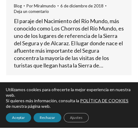
Blog
Por
Miralmundo
6 de diciembre de 2018
Deja un comentario
El paraje del Nacimiento del Río Mundo, más
conocido como Los Chorros del Río Mundo, es
uno de los lugares de referencia de la Sierra
del Segura y de Alcaraz. El lugar donde nace el
afluente más importante del Segura
concentra la mayoría de las visitas de los
turistas que llegan hasta la Sierra de…
Utilizamos cookies para ofrecerte la mejor experiencia en nuestra
web.
←
1
2
3
4
5
6
…
13
Si quieres más información, consulta la
POLÍTICA DE COOKIES
→
de nuestra página web.
Aceptar
Rechazar
Ajustes
Aviso legal
|
Política de privacidad y Cookies
|
Accesibilidad