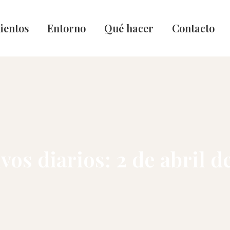
ientos
Entorno
Qué hacer
Contacto
vos diarios:
2 de abril d