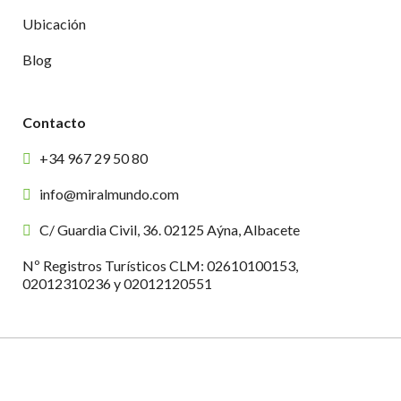
Ubicación
Blog
Contacto
+34 967 29 50 80
info@miralmundo.com
C/ Guardia Civil, 36. 02125 Aýna, Albacete
Nº Registros Turísticos CLM: 02610100153,
02012310236 y 02012120551