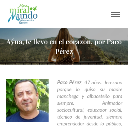
Aýna, te llevo en el corazón, por Paco
Pérez
Paco Pérez
, 47 años. Jerezano
porque lo quiso su madre
manchega y albaceteño para
siempre. Animador
sociocultural, educador social,
técnico de juventud, siempre
emprendedor desde lo público,