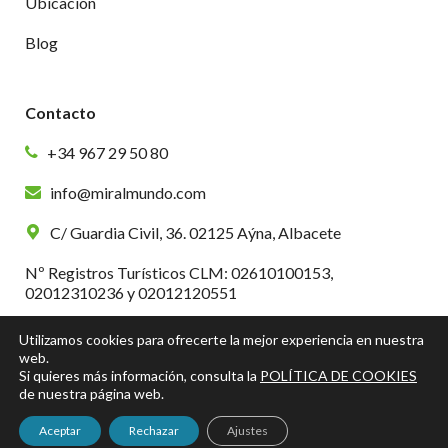
Ubicación
Blog
Contacto
+34 967 29 50 80
info@miralmundo.com
C/ Guardia Civil, 36. 02125 Aýna, Albacete
Nº Registros Turísticos CLM: 02610100153,
02012310236 y 02012120551
Utilizamos cookies para ofrecerte la mejor experiencia en nuestra
web.
Si quieres más información, consulta la
POLÍTICA DE COOKIES
de nuestra página web.
Aviso legal
|
Política de privacidad y Cookies
|
Accesibilidad
Aceptar
Rechazar
Ajustes