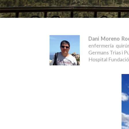
Dani Moreno Rod
enfermería quirúr
Germans Trias i Pu
Hospital Fundació 