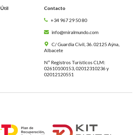
Útil
Contacto
+34 967 29 50 80
info@miralmundo.com
C/ Guardia Civil, 36. 02125 Aýna,
Albacete
Nº Registros Turísticos CLM:
02610100153, 02012310236 y
02012120551