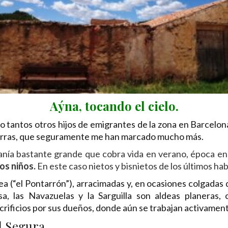
Aýna, tocando el cielo.
mo tantos otros hijos de emigrantes de la zona en Barcelo
tierras, que seguramente me han marcado mucho más.
nía bastante grande que cobra vida en verano, época en
os niños.
En este caso nietos y bisnietos de los últimos hab
a (“el Pontarrón”), arracimadas y, en ocasiones colgadas de
, las Navazuelas y la Sarguilla son aldeas planeras, 
rificios por sus dueños, donde aún se trabajan activament
el Segura