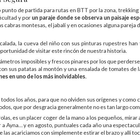
 punto de partida para rutas en BTT por la zona, trekkin
ficultad y por
un paraje donde se observa un paisaje es
s cabras montesas, el jabalí y en ocasiones alguna pareja d
escalada, la cueva del niño con sus pinturas rupestres ha
ortunidad de visitar este rincón de nuestra historia.
metros imposibles y frescos pinares por los que perderse a
on sus patatas al montón y una ensalada de tomates de l
nes en uno de los más inolvidables
.
llí todos los años, para que no olviden sus orígenes y como
odos, que por desgracia generalmente no es tan largo como
rolas, es un placer coger de la mano a los pequeños, mirar al 
r a Ayna… y en agosto, puntuales cada año una espectacula
 las acariciamos con simplemente estirar el brazo y allí toc