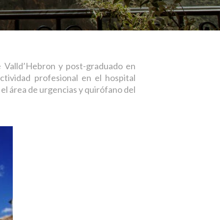
e Valld’Hebron y post-graduado en
tividad profesional en el hospital
 el área de urgencias y quirófano del