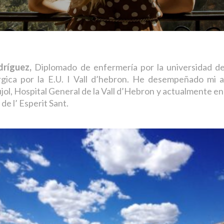
ríguez,
Diplomado de enfermería por la universidad d
gica por la E.U. I Vall d’hebron. He desempeñado mi ac
jol, Hospital General de la Vall d’Hebron y actualmente en
de l’ Esperit Sant.