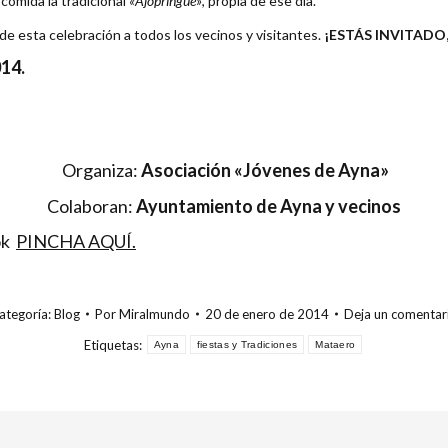
a comida la tradicional
«Ajopringue»
, propia de ese día.
de esta celebración a todos los vecinos y visitantes.
¡ESTÁS INVITADO
14.
Organiza:
Asociación «Jóvenes de Ayna»
Colaboran:
Ayuntamiento de Ayna y vecinos
ok
PINCHA AQUÍ.
ategoría:
Blog
Por
Miralmundo
20 de enero de 2014
Deja un comentar
Etiquetas:
Ayna
fiestas y Tradiciones
Mataero