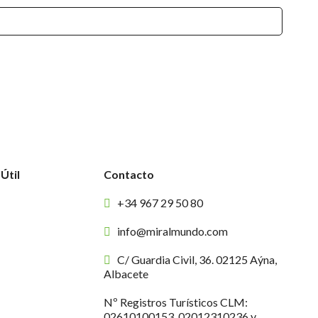
Útil
Contacto
+34 967 29 50 80
info@miralmundo.com
C/ Guardia Civil, 36. 02125 Aýna,
Albacete
Nº Registros Turísticos CLM:
02610100153, 02012310236 y