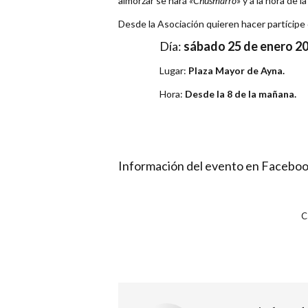
almorzar se hará
«Chusmarro»
y a la hora de l
Desde la Asociación quieren hacer partícipe 
Día:
sábado 25 de enero 20
Lugar:
Plaza Mayor de Ayna.
Hora:
Desde la 8 de la mañana.
Información del evento en Facebo
C