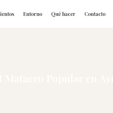
ientos
Entorno
Qué hacer
Contacto
II Mataero Popular en Ay