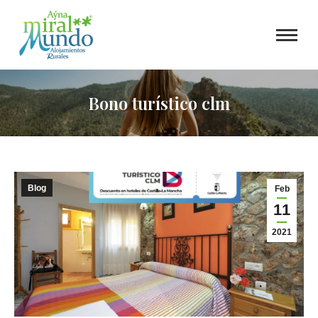
Bono turístico clm
Blog
Feb
11
2021