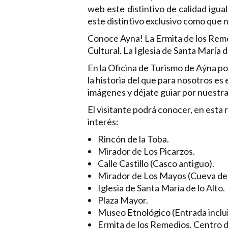
web este distintivo de calidad igua
este distintivo exclusivo como que 
Conoce Ayna! La Ermita de los Remed
Cultural. La Iglesia de Santa María 
En la Oficina de Turismo de Aýna p
la historia del que para nosotros es
imágenes y déjate guiar por nuestras
El visitante podrá conocer, en esta r
interés:
Rincón de la Toba.
Mirador de Los Picarzos.
Calle Castillo (Casco antiguo).
Mirador de Los Mayos (Cueva de 
Iglesia de Santa María de lo Alto.
Plaza Mayor.
Museo Etnológico (Entrada incluid
Ermita de los Remedios, Centro de