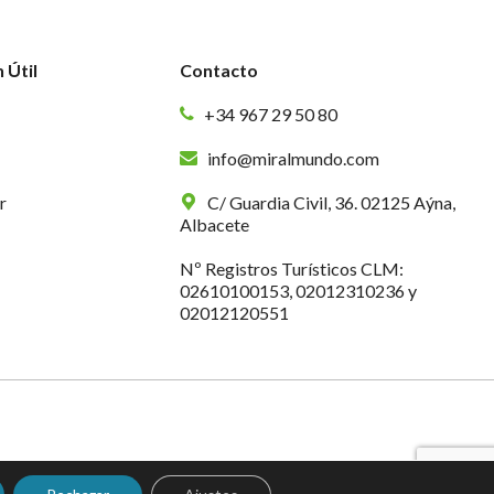
 Útil
Contacto
+34 967 29 50 80
info@miralmundo.com
r
C/ Guardia Civil, 36. 02125 Aýna,
Albacete
Nº Registros Turísticos CLM:
02610100153, 02012310236 y
02012120551