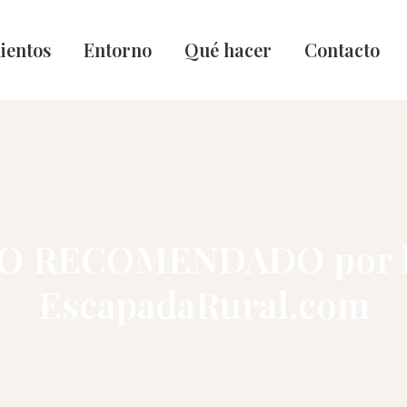
ientos
Entorno
Qué hacer
Contacto
 RECOMENDADO por los
EscapadaRural.com