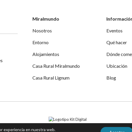
Miralmundo
Información
Nosotros
Eventos
Entorno
Qué hacer
Alojamientos
Dónde come
Casa Rural Miralmundo
Ubicación
Casa Rural Lignum
Blog
Aviso legal
|
Política de privacidad y Cookies
|
Accesibilidad
jor experiencia en nuestra web.