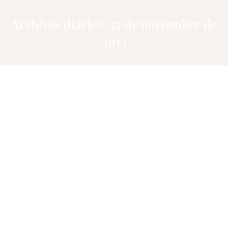
Archivos diarios:
27 de noviembre de
2013
Actividades en familia
Blog
Por
Miralmundo
27 de noviembre de 2013
Deja un comentario
Actividades en Familia En Miralmundo
sabemos que, a veces, viajar con niños no es
fácil, y por eso siempre ponemos todo nuestro
mimo en que las familias se sientan como en
casa en nuestras instalaciones. Es lo mismo
que pretende la nueva iniciativa de la que os
hablamos hoy en la Sierra de Albacete,