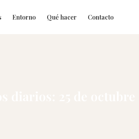
s
Entorno
Qué hacer
Contacto
s diarios:
25 de octubre