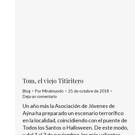
Tom, el viejo Titiritero
Blog
Por
Miralmundo
25 de octubre de 2018
Deja un comentario
Un año más la Asociación de Jóvenes de
Aýna ha preparado un escenario terrorífico
en la localidad, coincidiendo con el puente de
Todos los Santos o Halloween. De este modo,
y del 1 al 3 de noviembre, los más valientes