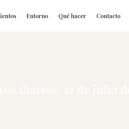
ientos
Entorno
Qué hacer
Contacto
vos diarios:
21 de julio d